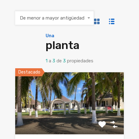
De menor a mayor antigüedad
Una
planta
1
a
3
de
3
propiedades
Destacado